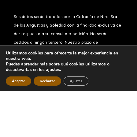
Sus datos serán tratados por la Cofradía de Ntra. Sra.
de las Angustias y Soledad
con la finalidad exclusiva de
dar respuesta a su consulta o petición. No serán
cedidos a ningún tercero. Nuestro plazo de
conservación, si usted no es hermano, es de 1 año.
Utilizamos cookies para ofrecerte la mejor experiencia en
nuestra web.
Puede ejercitar sus derechos de acceso, rectificación,
Puedes aprender más sobre qué cookies utilizamos o
oposición, supresión, portabilidad o limitación y a no ser
desactivarlas en los ajustes.
objeto de decisiones automatizadas, en nuestro correo
Aceptar
Rechazar
Ajustes
Diseñado por
iNova Cloud
. Una empresa de
Grupo
Inova
2026 © Todos los derechos
reservados.
Política de Privacidad
|
Aviso