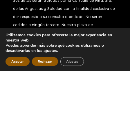
Sus datos serán tratados por la Cofradía de Ntra. Sra.
de las Angustias y Soledad
con la finalidad exclusiva de
dar respuesta a su consulta o petición. No serán
cedidos a ningún tercero. Nuestro plazo de
conservación, si usted no es hermano, es de 1 año.
Utilizamos cookies para ofrecerte la mejor experiencia en
nuestra web.
Puede ejercitar sus derechos de acceso, rectificación,
Puedes aprender más sobre qué cookies utilizamos o
oposición, supresión, portabilidad o limitación y a no ser
desactivarlas en los ajustes.
objeto de decisiones automatizadas, en nuestro correo
Aceptar
Rechazar
Ajustes
Diseñado por
iNova Cloud
. Una empresa de
Grupo
Inova
2026 © Todos los derechos
reservados.
Política de Privacidad
|
Aviso
Legal
|
Política de Cookies