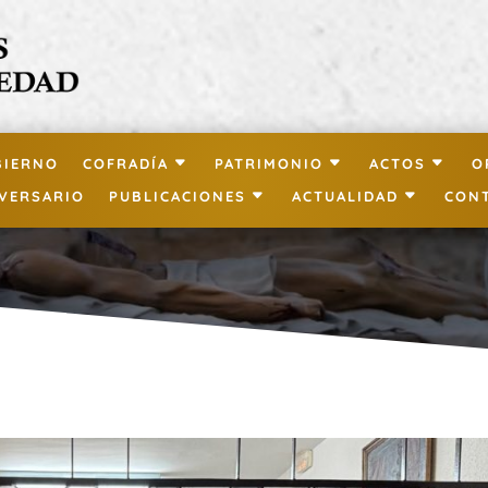
BIERNO
COFRADÍA
PATRIMONIO
ACTOS
O
IVERSARIO
PUBLICACIONES
ACTUALIDAD
CON