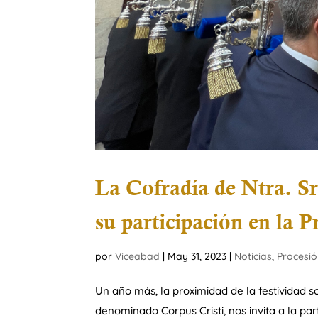
La Cofradía de Ntra. S
su participación en la P
por
Viceabad
|
May 31, 2023
|
Noticias
,
Procesi
Un año más, la proximidad de la festividad 
denominado Corpus Cristi, nos invita a la pa