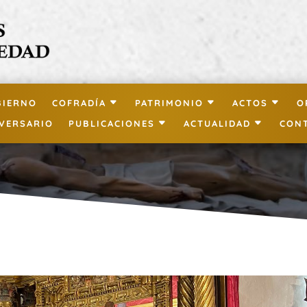
BIERNO
COFRADÍA
PATRIMONIO
ACTOS
O
IVERSARIO
PUBLICACIONES
ACTUALIDAD
CON