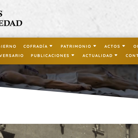
BIERNO
COFRADÍA
PATRIMONIO
ACTOS
O
IVERSARIO
PUBLICACIONES
ACTUALIDAD
CON